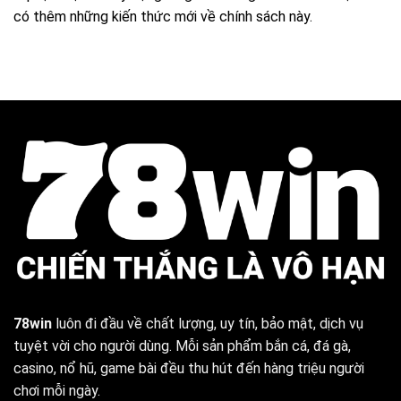
có thêm những kiến thức mới về chính sách này.
78win
luôn đi đầu về chất lượng, uy tín, bảo mật, dịch vụ
tuyệt vời cho người dùng. Mỗi sản phẩm bắn cá, đá gà,
casino, nổ hũ, game bài đều thu hút đến hàng triệu người
chơi mỗi ngày.