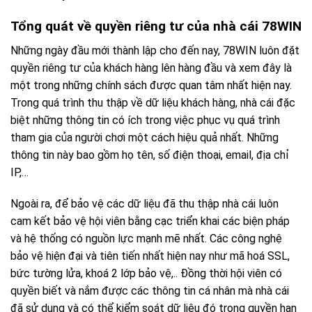
Tổng quát về quyền riêng tư của nhà cái 78WIN
Những ngày đầu mới thành lập cho đến nay, 78WIN luôn đặt
quyền riêng tư của khách hàng lên hàng đầu và xem đây là
một trong những chính sách được quan tâm nhất hiện nay.
Trong quá trình thu thập về dữ liệu khách hàng, nhà cái đặc
biệt những thông tin có ích trong việc phục vụ quá trình
tham gia của người chơi một cách hiệu quả nhất. Những
thông tin này bao gồm họ tên, số điện thoại, email, địa chỉ
IP,…
Ngoài ra, để bảo vệ các dữ liệu đã thu thập nhà cái luôn
cam kết bảo vệ hội viên bằng cạc triển khai các biện pháp
và hệ thống có nguồn lực mạnh mẽ nhất. Các công nghệ
bảo vệ hiện đại và tiên tiến nhất hiện nay như mã hoá SSL,
bức tường lửa, khoá 2 lớp bảo vệ,.. Đồng thời hội viên có
quyền biết và nắm được các thông tin cá nhân mà nhà cái
đã sử dụng và có thể kiểm soát dữ liệu đó trong quyền hạn