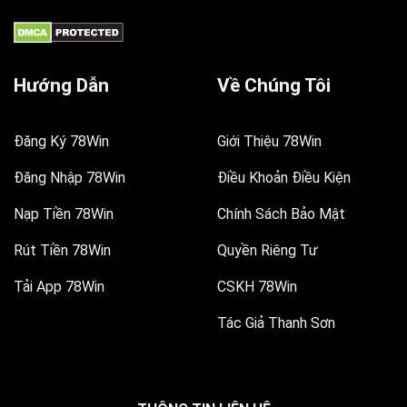
Hướng Dẫn
Về Chúng Tôi
Đăng Ký 78Win
Giới Thiệu 78Win
Đăng Nhập 78Win
Điều Khoản Điều Kiện
Nạp Tiền 78Win
Chính Sách Bảo Mật
Rút Tiền 78Win
Quyền Riêng Tư
Tải App 78Win
CSKH 78Win
Tác Giả Thanh Sơn