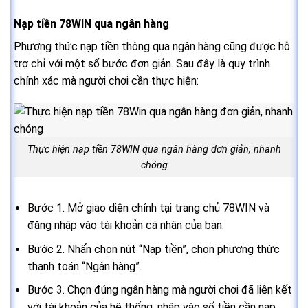
Nạp tiền 78WIN qua ngân hàng
Phương thức nạp tiền thông qua ngân hàng cũng được hỗ
trợ chỉ với một số bước đơn giản. Sau đây là quy trình
chính xác mà người chơi cần thực hiện:
Thực hiện nạp tiền 78WIN qua ngân hàng đơn giản, nhanh
chóng
Bước 1. Mở giao diện chính tại trang chủ 78WIN và
đăng nhập vào tài khoản cá nhân của bạn.
Bước 2. Nhấn chọn nút “Nạp tiền”, chọn phương thức
thanh toán “Ngân hàng”.
Bước 3. Chọn đúng ngân hàng mà người chơi đã liên kết
với tài khoản của hệ thống, nhập vào số tiền cần nạp.