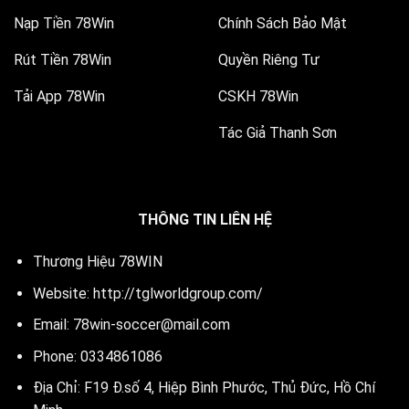
Nạp Tiền 78Win
Chính Sách Bảo Mật
Rút Tiền 78Win
Quyền Riêng Tư
Tải App 78Win
CSKH 78Win
Tác Giả Thanh Sơn
THÔNG TIN LIÊN HỆ
Thương Hiệu 78WIN
Website:
http://tglworldgroup.com/
Email: 78win-soccer@mail.com
Phone: 0334861086
Địa Chỉ: F19 Đ.số 4, Hiệp Bình Phước, Thủ Đức, Hồ Chí