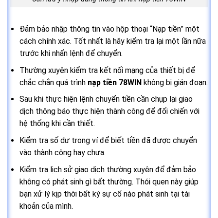
Đảm bảo nhập thông tin vào hộp thoại “Nạp tiền” một
cách chính xác. Tốt nhất là hãy kiểm tra lại một lần nữa
trước khi nhấn lệnh để chuyển.
Thường xuyên kiểm tra kết nối mạng của thiết bị để
chắc chắn quá trình
nạp tiền 78WIN
không bị gián đoạn.
Sau khi thực hiện lệnh chuyển tiền cần chụp lại giao
dịch thông báo thực hiện thành công để đối chiến với
hệ thống khi cần thiết.
Kiểm tra số dư trong ví để biết tiền đã được chuyển
vào thành công hay chưa.
Kiểm tra lịch sử giao dịch thường xuyên để đảm bảo
không có phát sinh gì bất thường. Thói quen này giúp
bạn xử lý kịp thời bất kỳ sự cố nào phát sinh tại tài
khoản của mình.