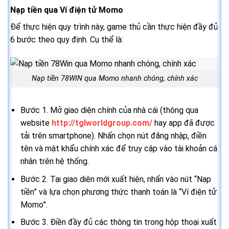
Nạp tiền qua Ví điện tử Momo
Để thực hiện quy trình này, game thủ cần thực hiện đầy đủ
6 bước theo quy định. Cụ thể là:
Nạp tiền 78WIN qua Momo nhanh chóng, chính xác
Bước 1. Mở giao diện chính của nhà cái (thông qua
website
http://tglworldgroup.com/
hay app đã được
tải trên smartphone). Nhấn chọn nút đăng nhập, điền
tên và mật khẩu chính xác để truy cập vào tài khoản cá
nhân trên hệ thống.
Bước 2. Tại giao diện mới xuất hiện, nhấn vào nút “Nạp
tiền” và lựa chọn phương thức thanh toán là “Ví điện tử
Momo”.
Bước 3. Điền đầy đủ các thông tin trong hộp thoại xuất