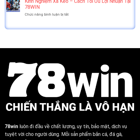
Kinh Nghiệm Xả Kèo – Cách Tối Ưu Lợi Nhuận Tại
Đổi
78WIN
Jili
Đời
78WIN
–
Hấp
Chức năng bình luận bị tắt
ở
Trải
Dẫn
Kinh
Nghiệm
Cho
Nghiệm
Cơ
Hội
Xả
Hội
Viên
Kèo
Nổ
78WIN
–
Jackpot
Cách
Đổi
Tối
Đời
Ưu
Lợi
Nhuận
Tại
78WIN
78win
luôn đi đầu về chất lượng, uy tín, bảo mật, dịch vụ
tuyệt vời cho người dùng. Mỗi sản phẩm bắn cá, đá gà,