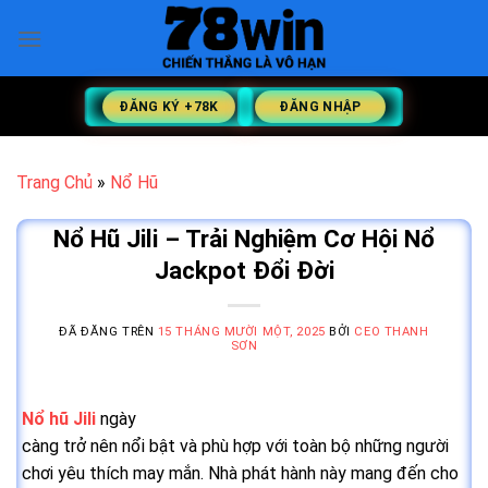
Chuyển
đến
nội
dung
ĐĂNG KÝ +78K
ĐĂNG NHẬP
Trang Chủ
»
Nổ Hũ
Nổ Hũ Jili – Trải Nghiệm Cơ Hội Nổ
Jackpot Đổi Đời
ĐÃ ĐĂNG TRÊN
15 THÁNG MƯỜI MỘT, 2025
BỞI
CEO THANH
SƠN
Nổ hũ Jili
ngày
càng trở nên nổi bật và phù hợp với toàn bộ những người
chơi yêu thích may mắn. Nhà phát hành này mang đến cho