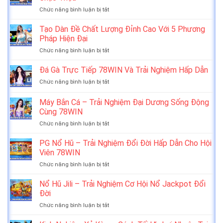
–
Chức năng bình luận bị tắt
ở
Ngày
Bạch
Hội
Thủ
Tạo Dàn Đề Chất Lượng Đỉnh Cao Với 5 Phương
Bóng
Lô
Đá
Pháp Hiện Đại
–
Chạm
Chức năng bình luận bị tắt
ở
Cược
Đỉnh
Tạo
1
Cảm
Dàn
Đá Gà Trực Tiếp 78WIN Và Trải Nghiệm Hấp Dẫn
Số
Xúc
Đề
Duy
Mới
Chức năng bình luận bị tắt
ở
Chất
Nhất
Đá
Lượng
Nhận
Gà
Máy Bắn Cá – Trải Nghiệm Đại Dương Sống Động
Đỉnh
Thưởng
Trực
Cao
Cùng 78WIN
Chục
Tiếp
Với
Triệu
Chức năng bình luận bị tắt
ở
78WIN
5
Máy
Và
Phương
Bắn
Trải
PG Nổ Hũ – Trải Nghiệm Đổi Đời Hấp Dẫn Cho Hội
Pháp
Cá
Nghiệm
Viên 78WIN
Hiện
–
Hấp
Đại
Chức năng bình luận bị tắt
ở
Trải
Dẫn
PG
Nghiệm
Nổ
Nổ Hũ Jili – Trải Nghiệm Cơ Hội Nổ Jackpot Đổi
Đại
Hũ
Dương
Đời
–
Sống
Chức năng bình luận bị tắt
ở
Trải
Động
Nổ
Nghiệm
Cùng
Hũ