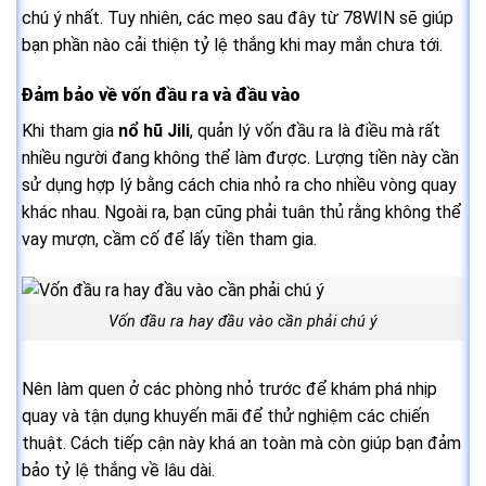
chú ý nhất. Tuy nhiên, các mẹo sau đây từ 78WIN sẽ giúp
bạn phần nào cải thiện tỷ lệ thắng khi may mắn chưa tới.
Đảm bảo về vốn đầu ra và đầu vào
Khi tham gia
nổ hũ Jili
, quản lý vốn đầu ra là điều mà rất
nhiều người đang không thể làm được. Lượng tiền này cần
sử dụng hợp lý bằng cách chia nhỏ ra cho nhiều vòng quay
khác nhau. Ngoài ra, bạn cũng phải tuân thủ rằng không thể
vay mượn, cầm cố để lấy tiền tham gia.
Vốn đầu ra hay đầu vào cần phải chú ý
Nên làm quen ở các phòng nhỏ trước để khám phá nhịp
quay và tận dụng khuyến mãi để thử nghiệm các chiến
thuật. Cách tiếp cận này khá an toàn mà còn giúp bạn đảm
bảo tỷ lệ thắng về lâu dài.