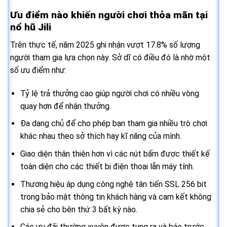
Ưu điểm nào khiến người chơi thỏa mãn tại
nổ hũ Jili
Trên thực tế, năm 2025 ghi nhận vượt 17.8% số lượng
người tham gia lựa chọn này. Sở dĩ có điều đó là nhờ một
số ưu điểm như:
Tỷ lệ trả thưởng cao giúp người chơi có nhiều vòng
quay hơn để nhận thưởng.
Đa dạng chủ để cho phép bạn tham gia nhiều trò chơi
khác nhau theo sở thích hay kĩ năng của mình.
Giao diện thân thiện hơn vì các nút bấm được thiết kế
toàn diện cho các thiết bị điện thoại lẫn máy tính.
Thương hiệu áp dụng công nghệ tân tiến SSL 256 bit
trong bảo mật thông tin khách hàng và cam kết không
chia sẻ cho bên thứ 3 bất kỳ nào.
Các ưu đãi thường xuyên được tung ra và báo trước