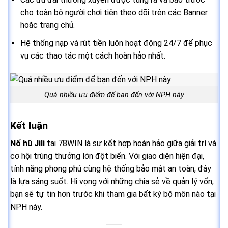
cho toàn bộ người chơi tiện theo dõi trên các Banner
hoặc trang chủ.
Hệ thống nạp và rút tiền luôn hoạt động 24/7 để phục
vụ các thao tác một cách hoàn hảo nhất.
Quá nhiều ưu điểm để bạn đến với NPH này
Kết luận
Nổ hũ Jili
tại 78WIN là sự kết hợp hoàn hảo giữa giải trí và
cơ hội trúng thưởng lớn đột biến. Với giao diện hiện đại,
tính năng phong phú cùng hệ thống bảo mật an toàn, đây
là lựa sáng suốt. Hi vọng với những chia sẻ về quản lý vốn,
bạn sẽ tự tin hơn trước khi tham gia bất kỳ bộ môn nào tại
NPH này.