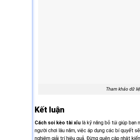
Tham khảo dữ liệ
Kết luận
Cách soi kèo tài xỉu
là kỹ năng bỏ túi giúp bạn
người chơi lâu năm, việc áp dụng các bí quyết sẽ
nghiệm giải trí hiệu quả. Đừng quên cập nhật ki