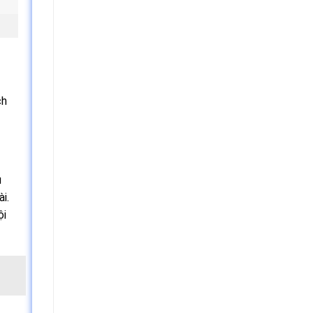
ch
u
i.
ội