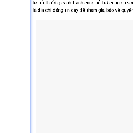
lệ trả thưởng cạnh tranh cùng hỗ trợ công cụ soi
là địa chỉ đáng tin cậy để tham gia, bảo vệ quyền