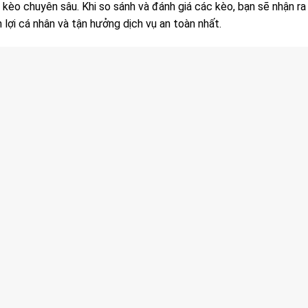
 kèo chuyên sâu. Khi so sánh và đánh giá các kèo, bạn sẽ nhận ra
 lợi cá nhân và tận hưởng dịch vụ an toàn nhất.