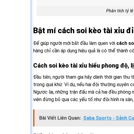
Phân tích tỷ lệ
Bật mí cách soi kèo tài xỉu 
Để giúp người mới bắt đầu làm quen với
cách soi
hàng chỉ cần áp dụng hiệu quả là có thể thành c
Cách soi kèo tài xỉu hiểu phong độ, l
Đầu tiên, người tham gia hãy dành thời gian thu 
trong quá khứ. Ví dụ, nếu hai đội thường xuyên c
Ngược lại, những trận đấu mà cả hai đều phòng ng
viên đừng bỏ qua các yếu tố như đội hình ra sân,
Bài Viết Liên Quan:
Saba Sports - Sảnh C