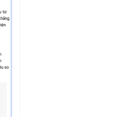
u từ
 thắng
viên
n
n
ều so