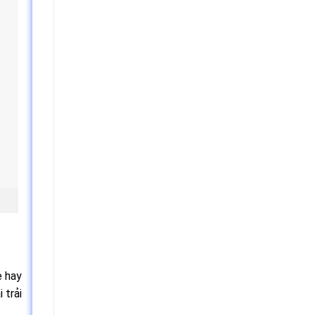
e hay
 trải