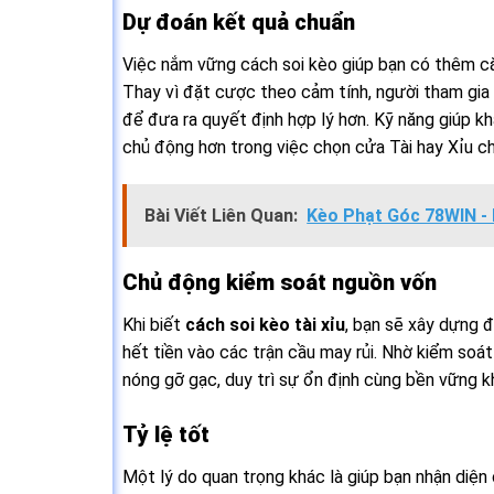
Dự đoán kết quả chuẩn
Việc nắm vững cách soi kèo giúp bạn có thêm că
Thay vì đặt cược theo cảm tính, người tham gia 
để đưa ra quyết định hợp lý hơn. Kỹ năng giúp k
chủ động hơn trong việc chọn cửa Tài hay Xỉu ch
Bài Viết Liên Quan:
Kèo Phạt Góc 78WIN -
Chủ động kiểm soát nguồn vốn
Khi biết
cách soi kèo tài xỉu
, bạn sẽ xây dựng đ
hết tiền vào các trận cầu may rủi. Nhờ kiểm soá
nóng gỡ gạc, duy trì sự ổn định cùng bền vững kh
Tỷ lệ tốt
Một lý do quan trọng khác là giúp bạn nhận diện