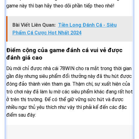
game này thì bạn hãy theo dõi phần tiếp theo nhé!
Bài Viết Liên Quan:
Tiền Long Đánh Cá - Siêu
Phẩm Cá Cược Hot Nhất 2024
Điểm cộng của game đánh cá vui vẻ được
đánh giá cao
Dù mới chỉ được nhà cái 78WIN cho ra mắt trong thời gian
gần đây nhưng siêu phẩm đổi thưởng này đã thu hút được
đông đảo thành viên tham gia. Thậm chí, sự xuất hiện của
trò chơi này đã làm lu mờ các siêu phẩm khác đang rất hot
ở trên thị trường. Để có thể giữ vững sức hút và được
nhiều ngư thủ yêu thích như vậy thì phải kể đến các đặc
điểm sau đây: