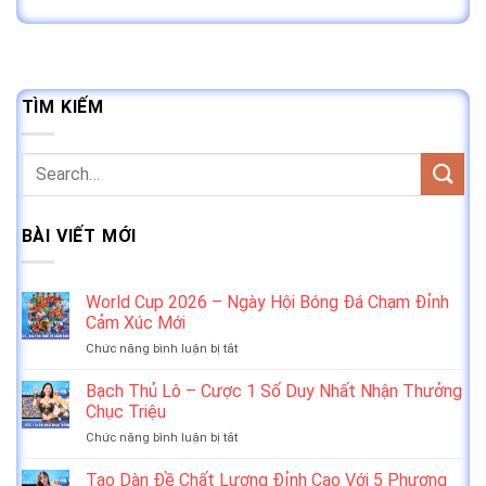
TÌM KIẾM
BÀI VIẾT MỚI
World Cup 2026 – Ngày Hội Bóng Đá Chạm Đỉnh
Cảm Xúc Mới
Chức năng bình luận bị tắt
ở
World
Cup
Bạch Thủ Lô – Cược 1 Số Duy Nhất Nhận Thưởng
2026
Chục Triệu
–
Chức năng bình luận bị tắt
ở
Ngày
Bạch
Hội
Thủ
Tạo Dàn Đề Chất Lượng Đỉnh Cao Với 5 Phương
Bóng