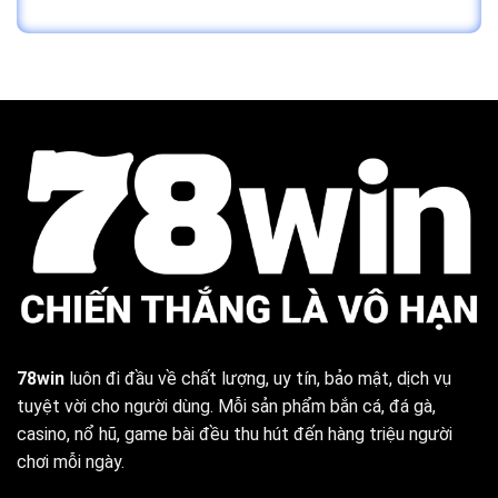
Nghiệm
Cho
Nghiệm
Cơ
Hội
Xả
Hội
Viên
Kèo
Nổ
78WIN
–
Jackpot
Cách
Đổi
Tối
Đời
Ưu
Lợi
Nhuận
Tại
78WIN
78win
luôn đi đầu về chất lượng, uy tín, bảo mật, dịch vụ
tuyệt vời cho người dùng. Mỗi sản phẩm bắn cá, đá gà,
casino, nổ hũ, game bài đều thu hút đến hàng triệu người
chơi mỗi ngày.