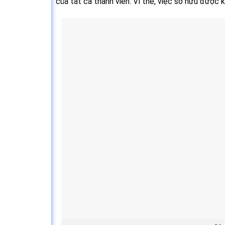
của tất cả thành viên. Vì thế, việc sở hữu được