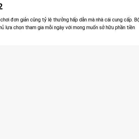
2
chơi đơn giản cũng tỷ lệ thưởng hấp dẫn mà nhà cái cung cấp. B
ủ lựa chọn tham gia mỗi ngày với mong muốn sở hữu phần tiền