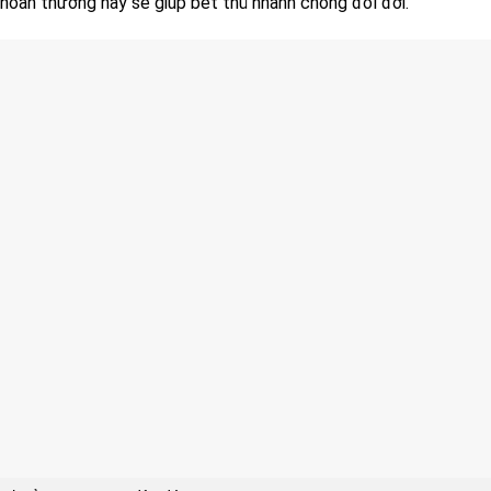
 khoản thưởng này sẽ giúp bet thủ nhanh chóng đổi đời.