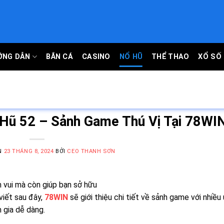
ỚNG DẪN
BẮN CÁ
CASINO
NỔ HŨ
THỂ THAO
XỔ SỐ
Hũ 52 – Sảnh Game Thú Vị Tại 78WI
ÊN
23 THÁNG 8, 2024
BỞI
CEO THANH SƠN
m vui mà còn giúp bạn sở hữu
viết sau đây,
78WIN
sẽ giới thiệu chi tiết về sảnh game với nhiều
 gia dễ dàng.