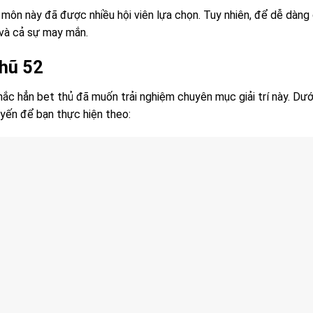
 môn này đã được nhiều hội viên lựa chọn. Tuy nhiên, để dễ dàng
 và cả sự may mắn.
hũ 52
chắc hẳn bet thủ đã muốn trải nghiệm chuyên mục giải trí này. Dướ
uyến để bạn thực hiện theo: