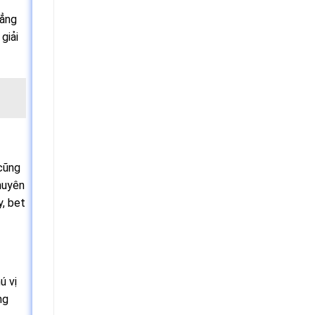
đẳng
giải
 cũng
huyên
y, bet
ú vị
ng