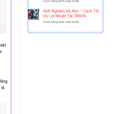
Chức năng bình luận bị tắt
ở
Trải
Động
Nổ
Nghiệm
Cùng
Hũ
Kinh Nghiệm Xả Kèo – Cách Tối
Đổi
78WIN
Jili
Đời
Ưu Lợi Nhuận Tại 78WIN
–
Hấp
Chức năng bình luận bị tắt
ở
Trải
Dẫn
Kinh
Nghiệm
Cho
Nghiệm
Cơ
Hội
Xả
Hội
Viên
Kèo
Nổ
78WIN
–
Jackpot
biệt
Cách
Đổi
i
Tối
Đời
Ưu
Lợi
Nhuận
Tại
78WIN
 Đồng
 là