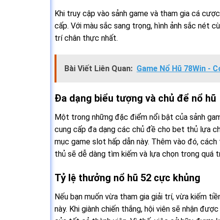
Khi truy cập vào sảnh game và tham gia cá cược
cấp. Với màu sắc sang trọng, hình ảnh sắc nét c
trí chân thực nhất.
Bài Viết Liên Quan:
Game Nổ Hũ 78Win - C
Đa dạng biểu tượng và chủ để nổ hũ
Một trong những đặc điểm nổi bật của sảnh game
cung cấp đa dạng các chủ đề cho bet thủ lựa ch
mục game slot hấp dẫn này. Thêm vào đó, cách tí
thủ sẽ dễ dàng tìm kiếm và lựa chọn trong quá t
Tỷ lệ thưởng nổ hũ 52 cực khủng
Nếu bạn muốn vừa tham gia giải trí, vừa kiếm ti
này. Khi giành chiến thắng, hội viên sẽ nhận được