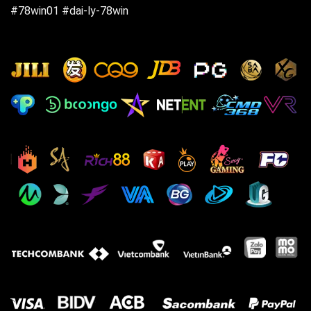
#
78win01
#dai-ly-78win