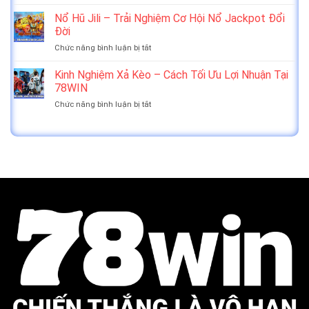
PG
Nghiệm
Nổ
Nổ Hũ Jili – Trải Nghiệm Cơ Hội Nổ Jackpot Đổi
Đại
Hũ
Dương
Đời
–
Sống
Chức năng bình luận bị tắt
ở
Trải
Động
Nổ
Nghiệm
Cùng
Hũ
Kinh Nghiệm Xả Kèo – Cách Tối Ưu Lợi Nhuận Tại
Đổi
78WIN
Jili
Đời
78WIN
–
Hấp
Chức năng bình luận bị tắt
ở
Trải
Dẫn
Kinh
Nghiệm
Cho
Nghiệm
Cơ
Hội
Xả
Hội
Viên
Kèo
Nổ
78WIN
–
Jackpot
Cách
Đổi
Tối
Đời
Ưu
Lợi
Nhuận
Tại
78WIN