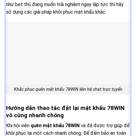
như bet thủ đang muốn trải nghiệm ngay lập tức thì hãy
sử dụng các giải pháp khôi phục mật khẩu khác.
Khắc phục quên mật khẩu 78WIN liên hệ chat trực tuyến
Hướng dẫn thao tác đặt lại mật khẩu 78WIN
vô cùng nhanh chóng
Khi hội viên
quên mật khẩu 78WIN
và đã được trợ giúp để
khôi phục lại một cách nhanh chóng. Để đảm bảo an toàn