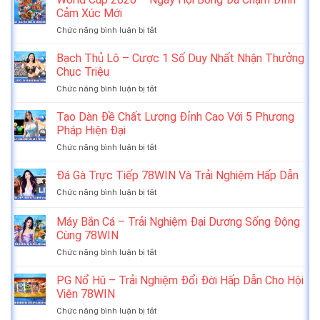
Cảm Xúc Mới
Chức năng bình luận bị tắt
ở
World
Cup
Bạch Thủ Lô – Cược 1 Số Duy Nhất Nhận Thưởng
2026
Chục Triệu
–
Chức năng bình luận bị tắt
ở
Ngày
Bạch
Hội
Thủ
Tạo Dàn Đề Chất Lượng Đỉnh Cao Với 5 Phương
Bóng
Lô
Đá
Pháp Hiện Đại
–
Chạm
Chức năng bình luận bị tắt
ở
Cược
Đỉnh
Tạo
1
Cảm
Dàn
Đá Gà Trực Tiếp 78WIN Và Trải Nghiệm Hấp Dẫn
Số
Xúc
Đề
Duy
Mới
Chức năng bình luận bị tắt
ở
Chất
Nhất
Đá
Lượng
Nhận
Gà
Máy Bắn Cá – Trải Nghiệm Đại Dương Sống Động
Đỉnh
Thưởng
Trực
Cao
Cùng 78WIN
Chục
Tiếp
Với
Triệu
Chức năng bình luận bị tắt
ở
78WIN
5
Máy
Và
Phương
Bắn
Trải
PG Nổ Hũ – Trải Nghiệm Đổi Đời Hấp Dẫn Cho Hội
Pháp
Cá
Nghiệm
Viên 78WIN
Hiện
–
Hấp
Đại
Chức năng bình luận bị tắt
ở
Trải
Dẫn