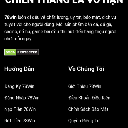
78win
luôn đi đầu về chất lượng, uy tín, bảo mật, dịch vụ
tuyệt vời cho người dùng. Mỗi sản phẩm bắn cá, đá gà,
casino, nổ hũ, game bài đều thu hút đến hàng triệu người
chơi mỗi ngày.
Hướng Dẫn
Về Chúng Tôi
Đăng Ký 78Win
Giới Thiệu 78Win
Đăng Nhập 78Win
Điều Khoản Điều Kiện
Nạp Tiền 78Win
Chính Sách Bảo Mật
Rút Tiền 78Win
Quyền Riêng Tư