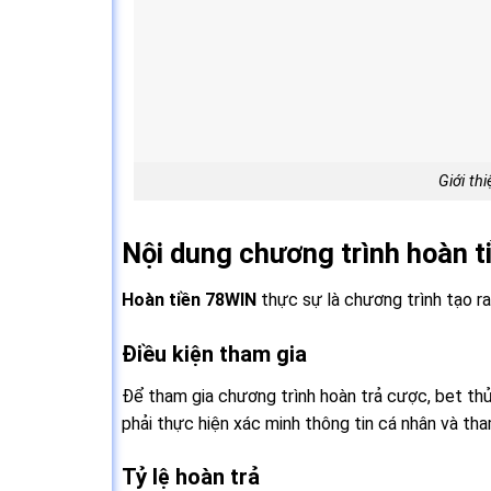
Giới th
Nội dung chương trình hoàn 
Hoàn tiền 78WIN
thực sự là chương trình tạo ra
Điều kiện tham gia
Để tham gia chương trình hoàn trả cược, bet thủ
phải thực hiện xác minh thông tin cá nhân và th
Tỷ lệ hoàn trả