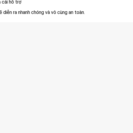
 cái hỗ trợ
ẽ diễn ra nhanh chóng và vô cùng an toàn.