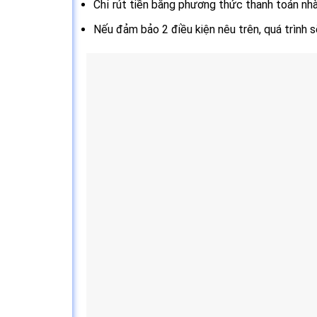
Chỉ rút tiền bằng phương thức thanh toán nhà
Nếu đảm bảo 2 điều kiện nêu trên, quá trình s