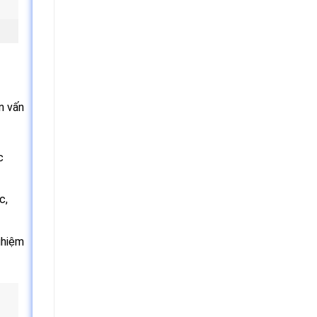
an vấn
c
c,
ghiệm