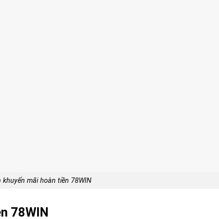
ch khuyến mãi hoàn tiền 78WIN
iền 78WIN