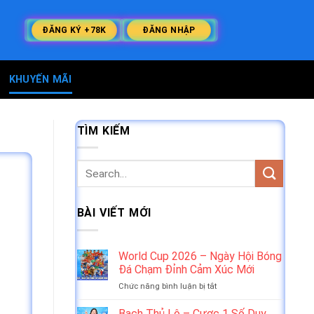
ĐĂNG KÝ +78K
ĐĂNG NHẬP
KHUYẾN MÃI
TÌM KIẾM
BÀI VIẾT MỚI
World Cup 2026 – Ngày Hội Bóng
Đá Chạm Đỉnh Cảm Xúc Mới
Chức năng bình luận bị tắt
ở
World
Cup
Bạch Thủ Lô – Cược 1 Số Duy