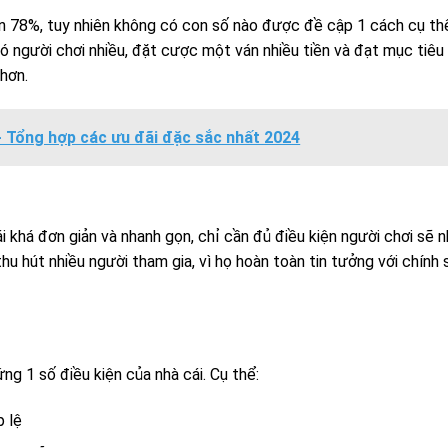
ến 78%, tuy nhiên không có con số nào được đề cập 1 cách cụ thể
Có người chơi nhiều, đặt cược một ván nhiều tiền và đạt mục tiêu
 hơn.
 Tổng hợp các ưu đãi đặc sắc nhất 2024
ái khá đơn giản và nhanh gọn, chỉ cần đủ điều kiện người chơi sẽ 
hu hút nhiều người tham gia, vì họ hoàn toàn tin tưởng với chính
ng 1 số điều kiện của nhà cái. Cụ thể:
p lệ