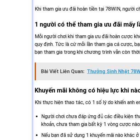
Khi tham gia ưu đãi hoàn tiền tại 78WIN, người c
1 người có thể tham gia ưu đãi mấy 
Mỗi người chơi khi tham gia ưu đãi hoàn cược khô
quy định. Tức là cứ mỗi lần tham gia cá cược, bạ
bạn tham gia trong khi chương trình vẫn còn thời
Bài Viết Liên Quan:
Thưởng Sinh Nhật 78W
Khuyến mãi không có hiệu lực khi nà
Khi thực hiện thao tác, có 1 số lý do khiến anh
Người chơi chưa đáp ứng đủ các điều kiện tha
khoản, chưa tham gia bất kỳ 1 vòng cược nào
Nếu bạn đã sử dụng 1 khuyến mãi nào khác ở 