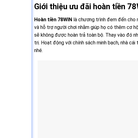
Giới thiệu ưu đãi hoàn tiền 7
Hoàn tiền 78WIN
là chương trình đem đến cho ng
và hỗ trợ người chơi nhằm giúp họ có thêm cơ hộ
sẽ không được hoàn trả toàn bộ. Thay vào đó nhà 
trị. Hoạt động với chính sách minh bạch, nhà cái
nhé.