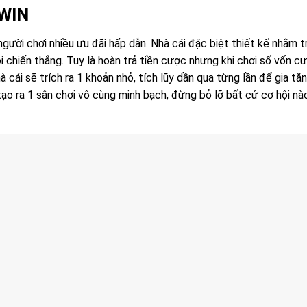
8WIN
ười chơi nhiều ưu đãi hấp dẫn. Nhà cái đặc biệt thiết kế nhằm tr
i chiến thắng. Tuy là hoàn trả tiền cược nhưng khi chơi số vốn c
cái sẽ trích ra 1 khoản nhỏ, tích lũy dần qua từng lần để gia tăn
 tạo ra 1 sân chơi vô cùng minh bạch, đừng bỏ lỡ bất cứ cơ hội nà