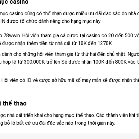
mục casino
 mục casino cũng có thể nhận được nhiều ưu đãi đặc sắc do nhà c
WIN được tổ chức dành riêng cho hạng mục này:
 78wwin. Hội viên tham gia cá cược tại casino có 20 đến 500 v
sẽ được nhận thêm tiền từ nhà cái từ 18K đến 1278K.
 dành cho những hội viên tham gia từ thứ hai đến chủ nhật. Ngườ
u hợp lệ từ 300.000K trở lên Sẽ được nhận 100K đến 800K vào t
 Hội viên có ID vé cược sở hữu mã số may mắn sẽ được nhận t
 thể thao
c nhà cái triển khai cho hạng mục thể thao. Các thành viên khi 
 bỏ lỡ bất cứ ưu đãi đặc sắc nào trong thời gian này.