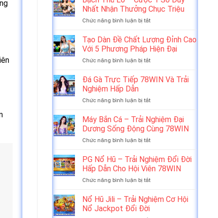
ong
2026
Nhất Nhận Thưởng Chục Triệu
–
Chức năng bình luận bị tắt
ở
Ngày
Bạch
Hội
Thủ
Tạo Dàn Đề Chất Lượng Đỉnh Cao
Bóng
Lô
Đá
Với 5 Phương Pháp Hiện Đại
–
Chạm
iên
Chức năng bình luận bị tắt
ở
Cược
Đỉnh
Tạo
1
Cảm
Dàn
Đá Gà Trực Tiếp 78WIN Và Trải
Số
Xúc
Đề
Duy
Nghiệm Hấp Dẫn
Mới
Chất
Nhất
Chức năng bình luận bị tắt
ở
Lượng
Nhận
Đá
Đỉnh
Thưởng
n
Gà
Máy Bắn Cá – Trải Nghiệm Đại
Cao
Chục
Trực
Với
Dương Sống Động Cùng 78WIN
Triệu
Tiếp
5
Chức năng bình luận bị tắt
ở
78WIN
Phương
Máy
Và
Pháp
Bắn
PG Nổ Hũ – Trải Nghiệm Đổi Đời
Trải
Hiện
Cá
Nghiệm
Hấp Dẫn Cho Hội Viên 78WIN
Đại
–
Hấp
Chức năng bình luận bị tắt
ở
Trải
Dẫn
PG
Nghiệm
Nổ
Nổ Hũ Jili – Trải Nghiệm Cơ Hội
Đại
Hũ
Dương
Nổ Jackpot Đổi Đời
–
Sống