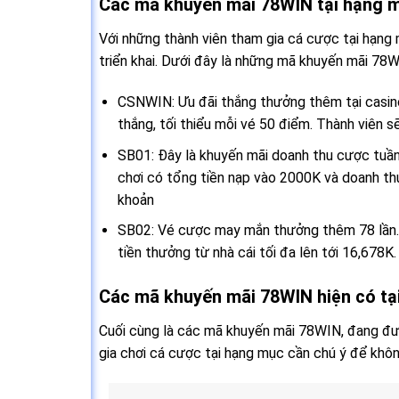
Các mã khuyến mãi 78WIN tại hạng 
Với những thành viên tham gia cá cược tại hạng
triển khai. Dưới đây là những mã khuyến mãi 78
CSNWIN: Ưu đãi thắng thưởng thêm tại casino
thắng, tối thiểu mỗi vé 50 điểm. Thành viên 
SB01: Đây là khuyến mãi doanh thu cược tuần
chơi có tổng tiền nạp vào 2000K và doanh th
khoản
SB02: Vé cược may mắn thưởng thêm 78 lần.
tiền thưởng từ nhà cái tối đa lên tới 16,678K.
Các mã khuyến mãi 78WIN hiện có tại
Cuối cùng là các mã khuyến mãi 78WIN, đang đượ
gia chơi cá cược tại hạng mục cần chú ý để không