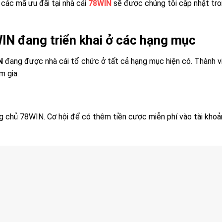
 các mã ưu đãi tại nhà cái
78WIN
sẽ được chúng tôi cập nhật tr
N đang triển khai ở các hạng mục
IN
đang được nhà cái tổ chức ở tất cả hạng mục hiện có. Thành v
m gia.
ng chủ 78WIN. Cơ hội để có thêm tiền cược miễn phí vào tài khoả