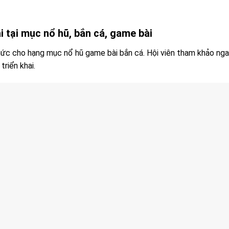
 tại mục nổ hũ, bắn cá, game bài
ức cho hạng mục nổ hũ game bài bắn cá. Hội viên tham khảo ng
riển khai.