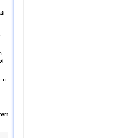
ái
é
i
ài
hêm
tham