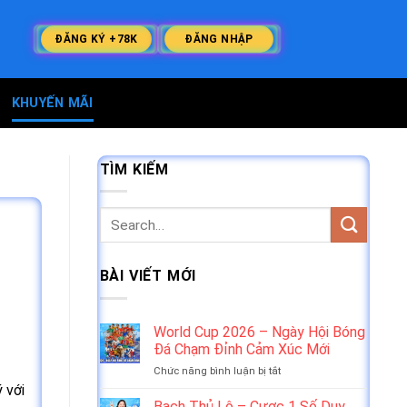
ĐĂNG KÝ +78K
ĐĂNG NHẬP
KHUYẾN MÃI
TÌM KIẾM
BÀI VIẾT MỚI
World Cup 2026 – Ngày Hội Bóng
Đá Chạm Đỉnh Cảm Xúc Mới
Chức năng bình luận bị tắt
ở
World
 với
Cup
Bạch Thủ Lô – Cược 1 Số Duy