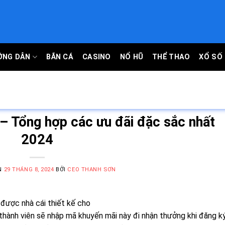
ỚNG DẪN
BẮN CÁ
CASINO
NỔ HŨ
THỂ THAO
XỔ SỐ
 Tổng hợp các ưu đãi đặc sắc nhất
2024
ÊN
29 THÁNG 8, 2024
BỞI
CEO THANH SƠN
được nhà cái thiết kế cho
c thành viên sẽ nhập mã khuyến mãi này đi nhận thưởng khi đăng ký