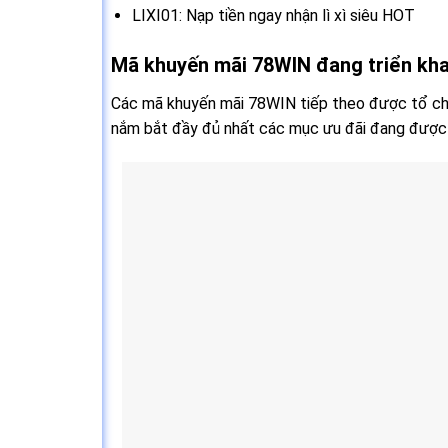
LIXI01: Nạp tiền ngay nhận lì xì siêu HOT
Mã khuyến mãi 78WIN đang triển khai
Các mã khuyến mãi 78WIN tiếp theo được tổ ch
nắm bắt đầy đủ nhất các mục ưu đãi đang được t