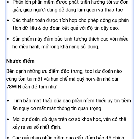
Phần lớn phần mềm được phát triển hướng tới sự đơn
giản, giúp người dùng dễ dàng làm quen và thao tác
Các thuật toán được tích hợp cho phép công cụ phân
tích dữ liệu & dự đoán kết quả với độ tin cậy cao.
Sản phẩm này đảm bảo tính tương thích cao với nhiều
hệ điều hành, mở rộng khả năng sử dụng.
Nhược điểm
Bên cạnh những ưu điểm đặc trưng, tool dự đoán nào
cũng tồn tại một vài hạn chế mà quý hội viên nhà cái
78WIN cần để tâm như:
Tính bảo mật thấp của các phần mềm thiếu uy tín tiềm
ẩn nguy cơ mất mát thông tin quan trọng.
Mọi dự đoán, dù dựa trên cơ sở khoa học, vẫn có thể
xảy ra sai số nhất định.
Các giải pháp phần mềm cao cấp, đảm bảo độ chính