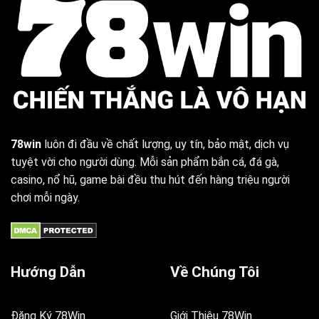
Nhuận
Tại
78WIN
78win
luôn đi đầu về chất lượng, uy tín, bảo mật, dịch vụ
tuyệt vời cho người dùng. Mỗi sản phẩm bắn cá, đá gà,
casino, nổ hũ, game bài đều thu hút đến hàng triệu người
chơi mỗi ngày.
Hướng Dẫn
Về Chúng Tôi
Đăng Ký 78Win
Giới Thiệu 78Win