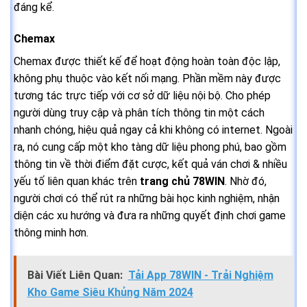
đáng kể.
Chemax
Chemax được thiết kế để hoạt động hoàn toàn độc lập,
không phụ thuộc vào kết nối mạng. Phần mềm này được
tương tác trực tiếp với cơ sở dữ liệu nội bộ. Cho phép
người dùng truy cập và phân tích thông tin một cách
nhanh chóng, hiệu quả ngay cả khi không có internet. Ngoài
ra, nó cung cấp một kho tàng dữ liệu phong phú, bao gồm
thông tin về thời điểm đặt cược, kết quả ván chơi & nhiều
yếu tố liên quan khác trên
trang chủ 78WIN
. Nhờ đó,
người chơi có thể rút ra những bài học kinh nghiệm, nhận
diện các xu hướng và đưa ra những quyết định chơi game
thông minh hơn.
Bài Viết Liên Quan:
Tải App 78WIN - Trải Nghiệm
Kho Game Siêu Khủng Năm 2024