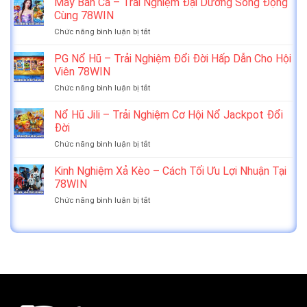
Máy Bắn Cá – Trải Nghiệm Đại Dương Sống Động
Đỉnh
Thưởng
Trực
Cao
Cùng 78WIN
Chục
Tiếp
Với
Triệu
Chức năng bình luận bị tắt
ở
78WIN
5
Máy
Và
Phương
Bắn
Trải
PG Nổ Hũ – Trải Nghiệm Đổi Đời Hấp Dẫn Cho Hội
Pháp
Cá
Nghiệm
Viên 78WIN
Hiện
–
Hấp
Đại
Chức năng bình luận bị tắt
ở
Trải
Dẫn
PG
Nghiệm
Nổ
Nổ Hũ Jili – Trải Nghiệm Cơ Hội Nổ Jackpot Đổi
Đại
Hũ
Dương
Đời
–
Sống
Chức năng bình luận bị tắt
ở
Trải
Động
Nổ
Nghiệm
Cùng
Hũ
Kinh Nghiệm Xả Kèo – Cách Tối Ưu Lợi Nhuận Tại
Đổi
78WIN
Jili
Đời
78WIN
–
Hấp
Chức năng bình luận bị tắt
ở
Trải
Dẫn
Kinh
Nghiệm
Cho
Nghiệm
Cơ
Hội
Xả
Hội
Viên
Kèo
Nổ
78WIN
–
Jackpot
Cách
Đổi
Tối
Đời
Ưu
Lợi