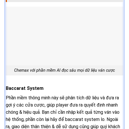
Chemax với phần mềm AI đọc sâu mọi dữ liệu ván cược
Baccarat System
Phần mềm thông minh này sẽ phân tích dữ liệu và đưa ra
gợi ý các cửa cược, giúp player đưa ra quyết định nhanh
chóng & hiệu quả. Bạn chỉ cần nhập kết quả từng ván vào
hệ thống, phần còn lại hãy để baccarat system lo. Ngoài
ra, giao diện thân thiện & dễ sử dụng cũng giúp quý khách