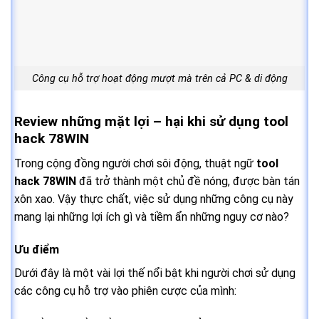
Công cụ hỗ trợ hoạt động mượt mà trên cả PC & di động
Review những mặt lợi – hại khi sử dụng tool
hack 78WIN
Trong cộng đồng người chơi sôi động, thuật ngữ
tool
hack 78WIN
đã trở thành một chủ đề nóng, được bàn tán
xôn xao. Vậy thực chất, việc sử dụng những công cụ này
mang lại những lợi ích gì và tiềm ẩn những nguy cơ nào?
Ưu điểm
Dưới đây là một vài lợi thế nổi bật khi người chơi sử dụng
các công cụ hỗ trợ vào phiên cược của mình: