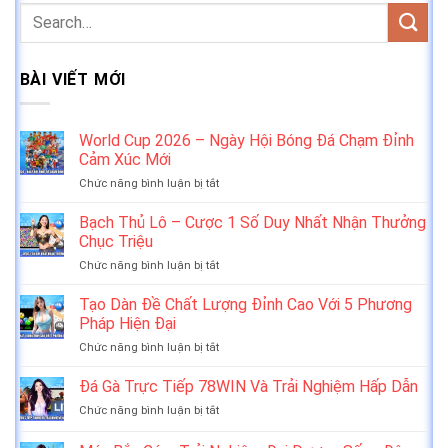
BÀI VIẾT MỚI
World Cup 2026 – Ngày Hội Bóng Đá Chạm Đỉnh
Cảm Xúc Mới
Chức năng bình luận bị tắt
ở
World
Cup
Bạch Thủ Lô – Cược 1 Số Duy Nhất Nhận Thưởng
2026
Chục Triệu
–
Chức năng bình luận bị tắt
ở
Ngày
Bạch
Hội
Thủ
Tạo Dàn Đề Chất Lượng Đỉnh Cao Với 5 Phương
Bóng
Lô
Đá
Pháp Hiện Đại
–
Chạm
Chức năng bình luận bị tắt
ở
Cược
Đỉnh
Tạo
1
Cảm
Dàn
Đá Gà Trực Tiếp 78WIN Và Trải Nghiệm Hấp Dẫn
Số
Xúc
Đề
Duy
Mới
Chức năng bình luận bị tắt
ở
Chất
Nhất
Đá
Lượng
Nhận
Gà